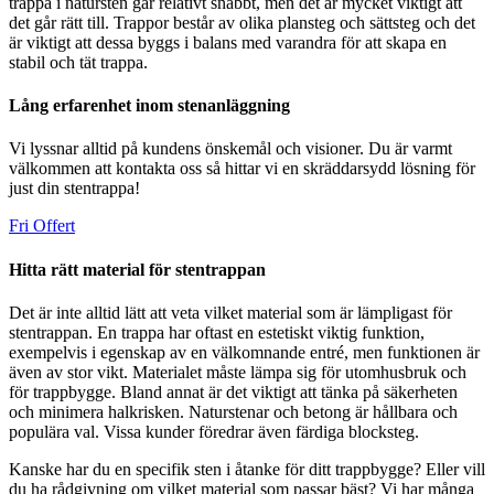
trappa i natursten går relativt snabbt, men det är mycket viktigt att
det går rätt till. Trappor består av olika plansteg och sättsteg och det
är viktigt att dessa byggs i balans med varandra för att skapa en
stabil och tät trappa.
Lång erfarenhet inom stenanläggning
Vi lyssnar alltid på kundens önskemål och visioner. Du är varmt
välkommen att kontakta oss så hittar vi en skräddarsydd lösning för
just din stentrappa!
Fri Offert
Hitta rätt material för stentrappan
Det är inte alltid lätt att veta vilket material som är lämpligast för
stentrappan. En trappa har oftast en estetiskt viktig funktion,
exempelvis i egenskap av en välkomnande entré, men funktionen är
även av stor vikt. Materialet måste lämpa sig för utomhusbruk och
för trappbygge. Bland annat är det viktigt att tänka på säkerheten
och minimera halkrisken. Naturstenar och betong är hållbara och
populära val. Vissa kunder föredrar även färdiga blocksteg.
Kanske har du en specifik sten i åtanke för ditt trappbygge? Eller vill
du ha rådgivning om vilket material som passar bäst? Vi har många