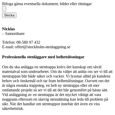
Bifoga gärna eventuella dokument, bilder eller ritningar
Skicka
Nicklas
– Samordnare
Telefon: 08-580 97 432
E-mail: offert@stockholm-stenlaggning.se
Professionella stenläggare med helhetslösningar
Om du ska anlägga en stentrappa krävs det kunskap om såväl
materialval som underarbetet. Om du väljer att anlita oss ser vi till att
stentrappan blir både säker och vacker. Vi lyssnar alltid på kundens
behov och önskemål och tar fram helhetslösningar. Oavsett om det
är några enstaka trappsteg, en helt ny stentrappa eller ett mer
omfattande projekt så ser vi till att det blir genomfört på bästa sätt.
Vid anläggning av en stentrappa är det mycket viktigt att vara
noggrann eftersom en slarvig stensättning kan leda till problem på
sikt. När det handlar om stentrappor innebär det även en viss
säkerhetsrisk.