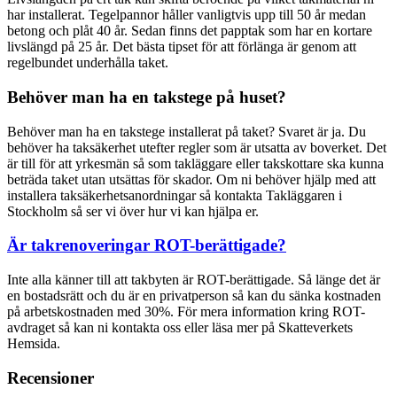
har installerat. Tegelpannor håller vanligtvis upp till 50 år medan
betong och plåt 40 år. Sedan finns det papptak som har en kortare
livslängd på 25 år. Det bästa tipset för att förlänga är genom att
regelbundet underhålla taket.
Behöver man ha en takstege på huset?
Behöver man ha en takstege installerat på taket? Svaret är ja. Du
behöver ha taksäkerhet utefter regler som är utsatta av boverket. Det
är till för att yrkesmän så som takläggare eller takskottare ska kunna
beträda taket utan utsättas för skador. Om ni behöver hjälp med att
installera taksäkerhetsanordningar så kontakta Takläggaren i
Stockholm så ser vi över hur vi kan hjälpa er.
Är takrenoveringar ROT-berättigade?
Inte alla känner till att takbyten är ROT-berättigade. Så länge det är
en bostadsrätt och du är en privatperson så kan du sänka kostnaden
på arbetskostnaden med 30%. För mera information kring ROT-
avdraget så kan ni kontakta oss eller läsa mer på Skatteverkets
Hemsida.
Recensioner