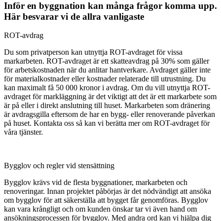
Inför en byggnation kan många frågor komma upp.
Här besvarar vi de allra vanligaste
ROT-avdrag
Du som privatperson kan utnyttja ROT-avdraget för vissa
markarbeten. ROT-avdraget är ett skatteavdrag på 30% som gäller
för arbetskostnaden när du anlitar hantverkare. Avdraget gäller inte
för materialkostnader eller kostnader relaterade till utrustning. Du
kan maximalt få 50 000 kronor i avdrag. Om du vill utnyttja ROT-
avdraget för markläggning är det viktigt att det är ett markarbete som
är på eller i direkt anslutning till huset. Markarbeten som dränering
är avdragsgilla eftersom de har en bygg- eller renoverande påverkan
på huset. Kontakta oss så kan vi berätta mer om ROT-avdraget för
våra tjänster.
Bygglov och regler vid stensättning
Bygglov krävs vid de flesta byggnationer, markarbeten och
renoveringar. Innan projektet påbörjas är det nödvändigt att ansöka
om bygglov för att säkerställa att bygget får genomföras. Bygglov
kan vara krångligt och om kunden önskar tar vi även hand om
ansökningsprocessen för bygglov. Med andra ord kan vi hjälpa dig