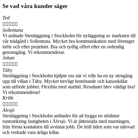
Se vad våra kunder säger
Ted





Sollentuna
Vi anlitade Stenläggning i Stockholm för nyläggning av marksten till
vår trädgård i Sollentuna. Mycket bra kommunikation med företaget
inför och efter projektet. Bra och tydlig offert efter en ordentlig
genomgång. Vi rekommenderar.
Johan





Täby
Stenläggning i Stockholm hjälpte oss när vi ville ha en ny stengång
upp till villan i Täby. Mycket trevligt bemötande och kanonkillar
som utförde jobbet. Flexibla med starttid. Resultatet blev väldigt bra!
Vi rekommenderar!
Krille





Älvsjö
Stenläggning i Stockholm anlitades för att bygga en stödmur
runtomkring fastigheten i Älvsjö. Vi är jättenöjda med murningen,
från första kontakten till avslutat jobb. De höll tiden som var utlovad
och verkade vara ärliga killar.