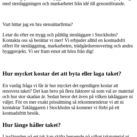
med stenläggningen och markarbetet från idé till genomförande.
Vart hittar jag en bra stensättarfirma?
Letar du efter en trygg och pålitlig stenläggare i Stockholm?
Kontakta oss så berättar vi mer! Vi erbjuder alltid en kostnadsfri
offert för stenläggning, markarbeten, trädgårdsrenovering och andra
byggprojekt. Vi ser fram emot att höra från dig!
Hur mycket kostar det att byta eller laga taket?
En vanlig fråga vi får är hur mycket det egentligen kostar att
renovera taket? Det kan bero på flera faktorer så som val av material
och hur stor skadan är. Sedan beror det även på vilken takläggare ni
väljer. För en mer exakt prissättning så rekommenderar vi att ni
kontaktar Takläggaren i Stockholm så kommer vi förbi på ett
kostnadsfritt besök.
Hur länge håller taket?
Livslängden på ert tak kan skifta beroende på vilket takmaterial ni