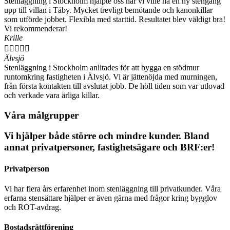
Stenläggning i Stockholm hjälpte oss när vi ville ha en ny stengång
upp till villan i Täby. Mycket trevligt bemötande och kanonkillar
som utförde jobbet. Flexibla med starttid. Resultatet blev väldigt bra!
Vi rekommenderar!
Krille





Älvsjö
Stenläggning i Stockholm anlitades för att bygga en stödmur
runtomkring fastigheten i Älvsjö. Vi är jättenöjda med murningen,
från första kontakten till avslutat jobb. De höll tiden som var utlovad
och verkade vara ärliga killar.
Våra målgrupper
Vi hjälper både större och mindre kunder. Bland
annat privatpersoner, fastighetsägare och BRF:er!
Privatperson
Vi har flera års erfarenhet inom stenläggning till privatkunder. Våra
erfarna stensättare hjälper er även gärna med frågor kring bygglov
och ROT-avdrag.
Bostadsrättförening