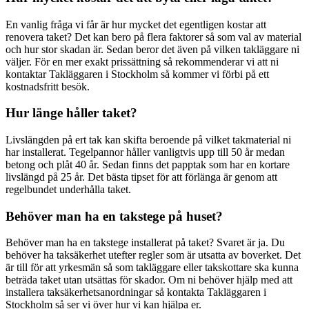
En vanlig fråga vi får är hur mycket det egentligen kostar att
renovera taket? Det kan bero på flera faktorer så som val av material
och hur stor skadan är. Sedan beror det även på vilken takläggare ni
väljer. För en mer exakt prissättning så rekommenderar vi att ni
kontaktar Takläggaren i Stockholm så kommer vi förbi på ett
kostnadsfritt besök.
Hur länge håller taket?
Livslängden på ert tak kan skifta beroende på vilket takmaterial ni
har installerat. Tegelpannor håller vanligtvis upp till 50 år medan
betong och plåt 40 år. Sedan finns det papptak som har en kortare
livslängd på 25 år. Det bästa tipset för att förlänga är genom att
regelbundet underhålla taket.
Behöver man ha en takstege på huset?
Behöver man ha en takstege installerat på taket? Svaret är ja. Du
behöver ha taksäkerhet utefter regler som är utsatta av boverket. Det
är till för att yrkesmän så som takläggare eller takskottare ska kunna
beträda taket utan utsättas för skador. Om ni behöver hjälp med att
installera taksäkerhetsanordningar så kontakta Takläggaren i
Stockholm så ser vi över hur vi kan hjälpa er.