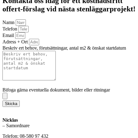
Kontakta oss idag för ett kostnadsfritt
offert-förslag vid nästa stenläggarprojekt!
Namn
Telefon
Email
Adress + Ort
Beskriv ert behov, förutsättningar, antal m2 & önskat startdatum
Bifoga gärna eventuella dokument, bilder eller ritningar
Bifoga gärna eventuella dokument, bilder eller ritningar
Skicka
Nicklas
– Samordnare
Telefon: 08-580 97 432