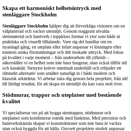
Skapa ett harmoniskt helhetsintryck med
stenläggare Stockholm
Stenläggare Stockholm
hjälper dig att förverkliga visionen om en
välplanerad och vacker utemiljö. Genom noggrant utvalda
stenmaterial och hantverk i toppklass formar vi ytor som både är
praktiska och visuellt tilltalande. Vare sig det handlar om en
nyanlagd gång, en uteplats eller infart anpassar vi lösningen efter
tomtens unika förutsättningar och ditt önskade uttryck. Med fokus
på kvalitet i varje moment – från underarbete till ytfinish –
säkerställer vi en helhet som inte bara fungerar, utan också tillför stil
och karaktär. Stenytor kräver minimalt underhåll och erbjuder ett
slitstarkt alternativ som smälter naturligt in i både modern och
klassisk arkitektur. Vi arbetar nära dig genom hela projektet, från idé
till färdigt resultat, för att skapa en utemiljö du kan vara stolt över.
Stödmurar, trappor och uteplatser med bestående
kvalitet
Vi specialiserar oss på att bygga stentrappor, stödmurar och
uteplatser som kombinerar estetik med funktion. Med precision och
hantverkskänsla skapar vi konstruktioner som inte bara är vackra
utan också byggda för att hålla. Oavsett projektets storlek anpassar