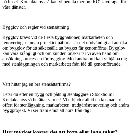
på huset. Kontakta oss så kan vi berätta mer om ROT-avdraget för
våra tjänster.
Bygglov och regler vid stensättning
Bygglov krävs vid de flesta byggnationer, markarbeten och
renoveringar. Innan projektet påbörjas är det nödvändigt att ansöka
om bygglov för att säkerställa att bygget får genomföras. Bygglov
kan vara krångligt och om kunden önskar tar vi även hand om
ansökningsprocessen för bygglov. Med andra ord kan vi hjälpa dig
med stenläggningen och markarbetet från idé till genomförande.
Vart hittar jag en bra stensättarfirma?
Letar du efter en trygg och pålitlig stenläggare i Stockholm?
Kontakta oss så berättar vi mer! Vi erbjuder alltid en kostnadsfri
offert för stenläggning, markarbeten, trädgårdsrenovering och andra
byggprojekt. Vi ser fram emot att höra från dig!
Hur mycket kostar det att byta eller laga taket?