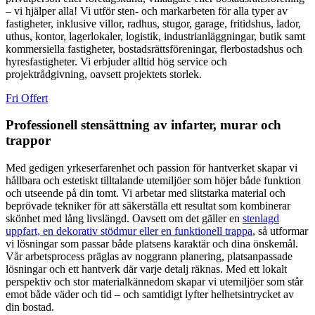
– vi hjälper alla! Vi utför sten- och markarbeten för alla typer av
fastigheter, inklusive villor, radhus, stugor, garage, fritidshus, lador,
uthus, kontor, lagerlokaler, logistik, industrianläggningar, butik samt
kommersiella fastigheter, bostadsrättsföreningar, flerbostadshus och
hyresfastigheter. Vi erbjuder alltid hög service och
projektrådgivning, oavsett projektets storlek.
Fri Offert
Professionell stensättning av infarter, murar och
trappor
Med gedigen yrkeserfarenhet och passion för hantverket skapar vi
hållbara och estetiskt tilltalande utemiljöer som höjer både funktion
och utseende på din tomt. Vi arbetar med slitstarka material och
beprövade tekniker för att säkerställa ett resultat som kombinerar
skönhet med lång livslängd. Oavsett om det gäller en
stenlagd
uppfart, en dekorativ stödmur eller en funktionell trappa
, så utformar
vi lösningar som passar både platsens karaktär och dina önskemål.
Vår arbetsprocess präglas av noggrann planering, platsanpassade
lösningar och ett hantverk där varje detalj räknas. Med ett lokalt
perspektiv och stor materialkännedom skapar vi utemiljöer som står
emot både väder och tid – och samtidigt lyfter helhetsintrycket av
din bostad.