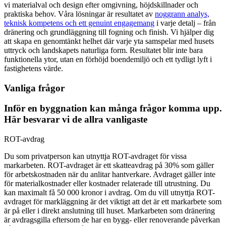
vi materialval och design efter omgivning, höjdskillnader och
praktiska behov. Våra lösningar är resultatet av
noggrann analys,
teknisk kompetens och ett genuint engagemang
i varje detalj – från
dränering och grundläggning till fogning och finish. Vi hjälper dig
att skapa en genomtänkt helhet där varje yta samspelar med husets
uttryck och landskapets naturliga form. Resultatet blir inte bara
funktionella ytor, utan en förhöjd boendemiljö och ett tydligt lyft i
fastighetens värde.
Vanliga frågor
Inför en byggnation kan många frågor komma upp.
Här besvarar vi de allra vanligaste
ROT-avdrag
Du som privatperson kan utnyttja ROT-avdraget för vissa
markarbeten. ROT-avdraget är ett skatteavdrag på 30% som gäller
för arbetskostnaden när du anlitar hantverkare. Avdraget gäller inte
för materialkostnader eller kostnader relaterade till utrustning. Du
kan maximalt få 50 000 kronor i avdrag. Om du vill utnyttja ROT-
avdraget för markläggning är det viktigt att det är ett markarbete som
är på eller i direkt anslutning till huset. Markarbeten som dränering
är avdragsgilla eftersom de har en bygg- eller renoverande påverkan